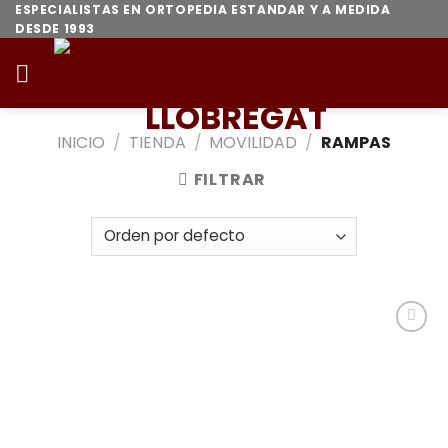
Skip
ESPECIALISTAS EN ORTOPEDIA ESTANDAR Y A MEDIDA
DESDE 1993
to
content
INICIO
/
TIENDA
/
MOVILIDAD
/
RAMPAS
FILTRAR
Añadir
a la
lista de
deseos