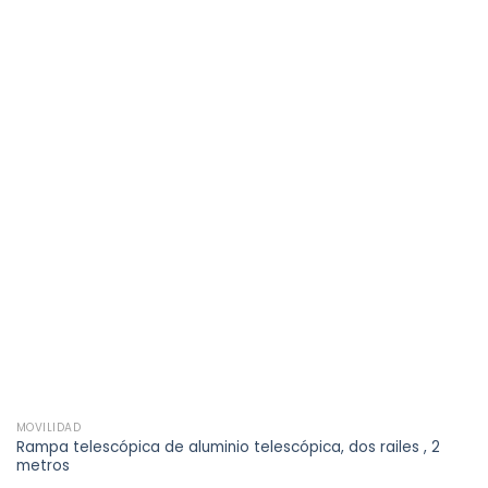
Añadir
a la
lista de
deseos
MOVILIDAD
Rampa telescópica de aluminio telescópica, dos railes , 2
metros