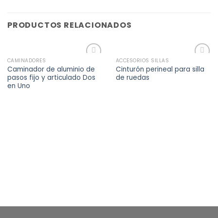
PRODUCTOS RELACIONADOS
CAMINADORES
ACCESORIOS SILLAS
Añadir
Añadir
Caminador de aluminio de
Cinturón perineal para silla
a la
a la
pasos fijo y articulado Dos
de ruedas
lista de
lista de
en Uno
deseos
deseos