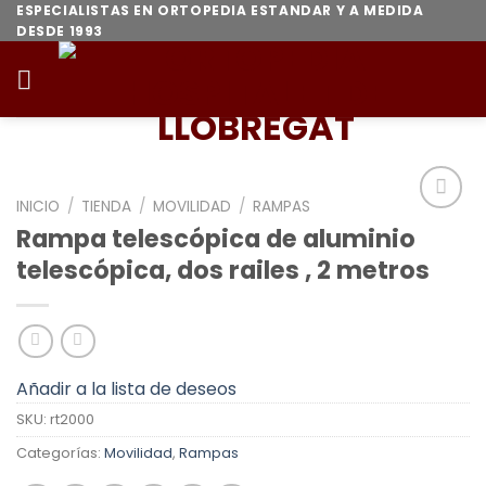
Skip
ESPECIALISTAS EN ORTOPEDIA ESTANDAR Y A MEDIDA
DESDE 1993
to
content
INICIO
/
TIENDA
/
MOVILIDAD
/
RAMPAS
Añadir
Rampa telescópica de aluminio
a la
telescópica, dos railes , 2 metros
lista de
deseos
Añadir a la lista de deseos
SKU:
rt2000
Categorías:
Movilidad
,
Rampas