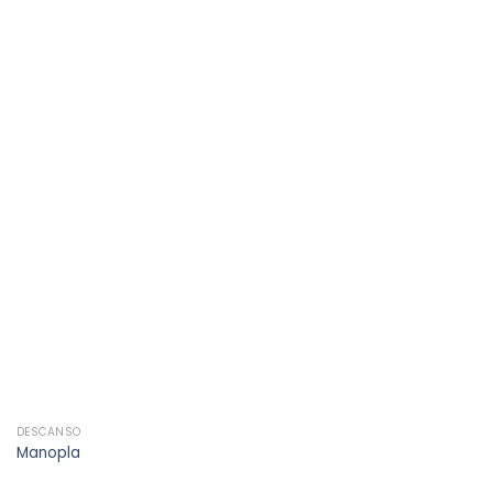
Añadir
a la
lista de
deseos
DESCANSO
Manopla