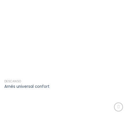
DESCANSO
Arnés universal confort
Añadir
a la
lista de
deseos