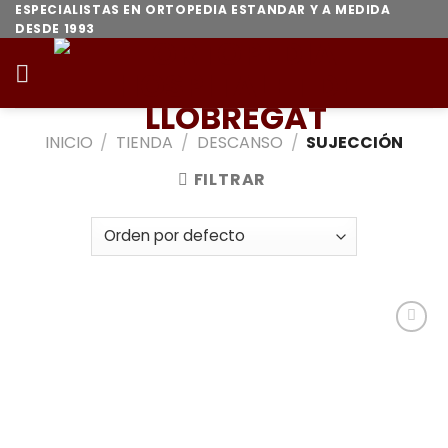
Skip
ESPECIALISTAS EN ORTOPEDIA ESTANDAR Y A MEDIDA
DESDE 1993
to
content
INICIO
/
TIENDA
/
DESCANSO
/
SUJECCIÓN
FILTRAR
Añadir
a la
lista de
deseos