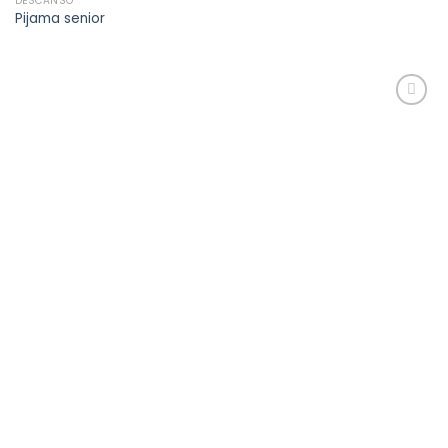
DESCANSO
Pijama senior
Añadir
a la
lista de
deseos